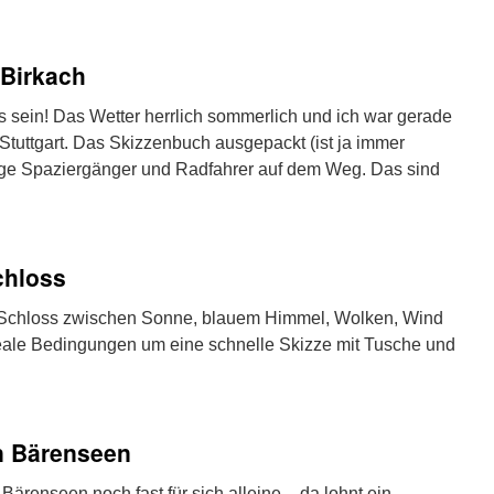
Birkach
s sein! Das Wetter herrlich sommerlich und ich war gerade
tuttgart. Das Skizzenbuch ausgepackt (ist ja immer
nge Spaziergänger und Radfahrer auf dem Weg. Das sind
chloss
 Schloss zwischen Sonne, blauem Himmel, Wolken, Wind
eale Bedingungen um eine schnelle Skizze mit Tusche und
n Bärenseen
Bärenseen noch fast für sich alleine – da lohnt ein