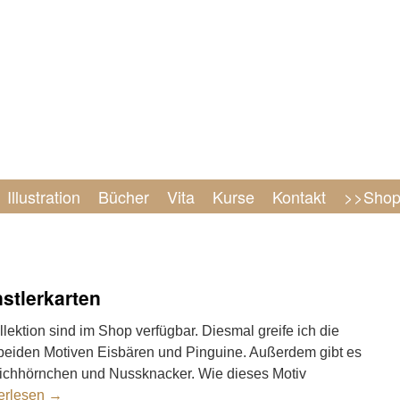
Illustration
Bücher
Vita
Kurse
Kontakt
>>Sho
stlerkarten
lektion sind im Shop verfügbar. Diesmal greife ich die
n beiden Motiven Eisbären und Pinguine. Außerdem gibt es
Eichhörnchen und Nussknacker. Wie dieses Motiv
erlesen
→