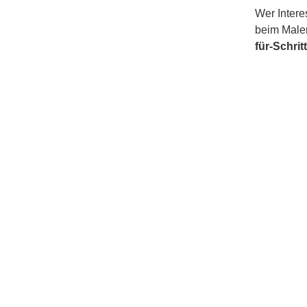
Wer Interes
beim Malen
für-Schrit