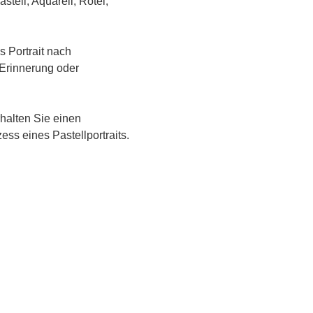
tell, Aquarell, Rötel,
s Portrait nach
 Erinnerung oder
rhalten Sie einen
ess eines Pastellportraits.