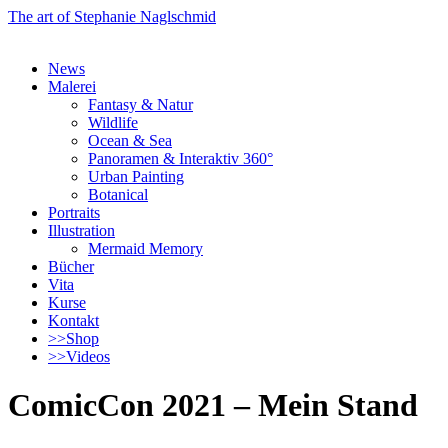
The art of Stephanie Naglschmid
Springe
News
zum
Malerei
Inhalt
Fantasy & Natur
Wildlife
Ocean & Sea
Panoramen & Interaktiv 360°
Urban Painting
Botanical
Portraits
Illustration
Mermaid Memory
Bücher
Vita
Kurse
Kontakt
>>Shop
>>Videos
ComicCon 2021 – Mein Stand