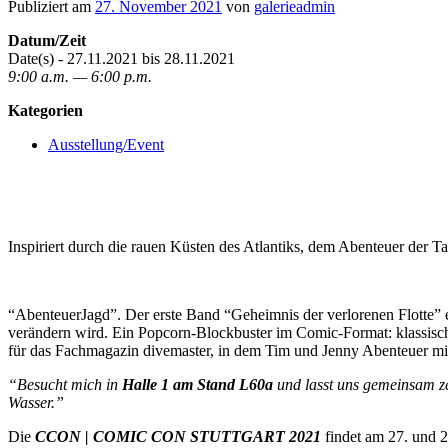
Publiziert am
27. November 2021
von
galerieadmin
Datum/Zeit
Date(s) - 27.11.2021 bis 28.11.2021
9:00 a.m. — 6:00 p.m.
Kategorien
Ausstellung/Event
Inspiriert durch die rauen Küsten des Atlantiks, dem Abenteuer der T
“AbenteuerJagd”. Der erste Band “Geheimnis der verlorenen Flotte” 
verändern wird. Ein Popcorn-Blockbuster im Comic-Format: klassisch 
für das Fachmagazin divemaster, in dem Tim und Jenny Abenteuer mi
“Besucht mich in
Halle 1 am Stand L60a
und lasst uns gemeinsam ze
Wasser.”
Die
CCON | COMIC CON STUTTGART 2021
findet am 27. und 2